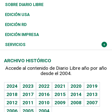
José Boquete
Asia
Consumo
Belleza
Golf
De buena tinta
Clima
Mundo
SOBRE DIARIO LIBRE
Reportajes
África
Vivienda
Buena Vida
Ciclismo
En Directo
Tecnología
Economía
EDICIÓN USA
Ocenanía
Telecom.
Sociales
Tenis
El Espía
Historia
Revista
EDICIÓN RD
Caribe
Global y variable
Novedades
Olimpismo
Noticiero Poteleche
Martes de tecnología
Deportes
EDICIÓN IMPRESA
Resto del mundo
Economía personal
Podcast Arte Libre
Más deportes
Columnistas
Cambio climático
Opinión
SERVICIOS
Macroeconomía
Mi mascota
Resultados deportivos
Lecturas
Planeta
Efemérides
ARCHIVO HISTÓRICO
Hablando con el pediatra
Línea de hit
Más firmas
Hecho en casa
Cumpleaños
Accede al contenido de Diario Libre año por año
desde el 2004.
Diario de nutrición
BRV
Mundo gamer
RSS
Vida y familia
TBT Deportivo
Guía del dinero
Horóscopos
2024
2023
2022
2021
2020
2019
Eñe
2018
2017
2016
2015
2014
2013
Crucigramas
2012
2011
2010
2009
2008
2007
Celebrando la vida
2006
2005
2004