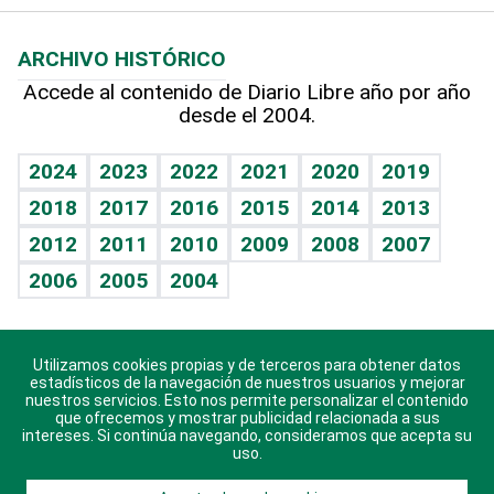
Macroeconomía
Mi mascota
Resultados deportivos
Lecturas
Planeta
Efemérides
ARCHIVO HISTÓRICO
Hablando con el pediatra
Línea de hit
Más firmas
Hecho en casa
Cumpleaños
Accede al contenido de Diario Libre año por año
desde el 2004.
Diario de nutrición
BRV
Mundo gamer
RSS
Vida y familia
TBT Deportivo
Guía del dinero
Horóscopos
2024
2023
2022
2021
2020
2019
Eñe
2018
2017
2016
2015
2014
2013
Crucigramas
2012
2011
2010
2009
2008
2007
Celebrando la vida
2006
2005
2004
Sin complejos
En pocas palabras
Utilizamos cookies propias y de terceros para obtener datos
Descarga nuestras aplicaciones para Android, iOS y
Escuchando al corazón
estadísticos de la navegación de nuestros usuarios y mejorar
sistema Huawei.
nuestros servicios. Esto nos permite personalizar el contenido
que ofrecemos y mostrar publicidad relacionada a sus
Economía Personal
intereses. Si continúa navegando, consideramos que acepta su
uso.
Consulta Libre