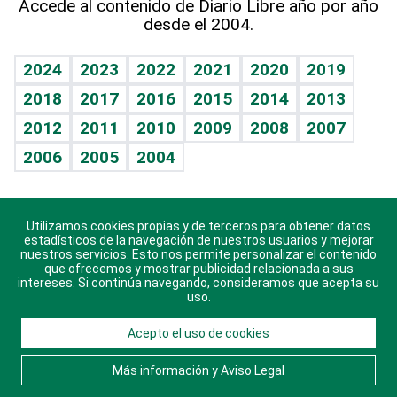
Accede al contenido de Diario Libre año por año
desde el 2004.
Diario de nutrición
BRV
Mundo gamer
RSS
Vida y familia
TBT Deportivo
Guía del dinero
Horóscopos
2024
2023
2022
2021
2020
2019
Eñe
2018
2017
2016
2015
2014
2013
Crucigramas
2012
2011
2010
2009
2008
2007
Celebrando la vida
2006
2005
2004
Sin complejos
En pocas palabras
Utilizamos cookies propias y de terceros para obtener datos
Descarga nuestras aplicaciones para Android, iOS y
Escuchando al corazón
estadísticos de la navegación de nuestros usuarios y mejorar
sistema Huawei.
nuestros servicios. Esto nos permite personalizar el contenido
que ofrecemos y mostrar publicidad relacionada a sus
Economía Personal
intereses. Si continúa navegando, consideramos que acepta su
uso.
Consulta Libre
Acepto el uso de cookies
© 2021 Diario Libre, todos los derechos reservados.
Consulta el
Aviso Legal
. Ponte en
Contacto
con
Más información y Aviso Legal
nosotros y conoce más sobre Diario Libre