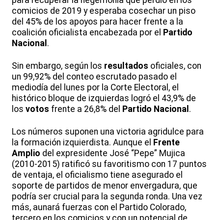
para recuperar la hegemonía que perdió en los
comicios de 2019 y esperaba cosechar un piso
del 45% de los apoyos para hacer frente a la
coalición oficialista encabezada por el
Partido
Nacional
.
Sin embargo, según los
resultados
oficiales, con
un 99,92% del conteo escrutado pasado el
mediodía del lunes por la Corte Electoral, el
histórico bloque de izquierdas logró el 43,9% de
los
votos
frente a 26,8% del
Partido Nacional
.
Los números suponen una victoria agridulce para
la formación izquierdista. Aunque el
Frente
Amplio
del expresidente José “Pepe” Mujica
(2010-2015) ratificó su favoritismo con 17 puntos
de ventaja, el oficialismo tiene asegurado el
soporte de partidos de menor envergadura, que
podría ser crucial para la segunda ronda. Una vez
más, aunará fuerzas con el Partido Colorado,
tercero en los comicios y con un potencial de