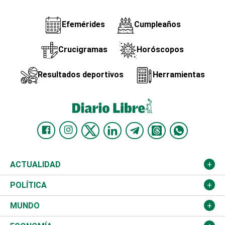
Efemérides
Cumpleaños
Crucigramas
Horóscopos
Resultados deportivos
Herramientas
ACTUALIDAD
Nacional
POLÍTICA
Ciudad
Partidos
MUNDO