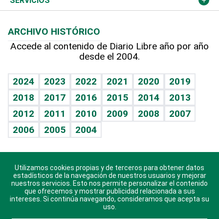
Opinión
SERVICIOS
Macroeconomía
Mi mascota
Resultados deportivos
Lecturas
Planeta
Efemérides
ARCHIVO HISTÓRICO
Hablando con el pediatra
Línea de hit
Más firmas
Hecho en casa
Cumpleaños
Accede al contenido de Diario Libre año por año
desde el 2004.
Diario de nutrición
BRV
Mundo gamer
RSS
Vida y familia
TBT Deportivo
Guía del dinero
Horóscopos
2024
2023
2022
2021
2020
2019
Eñe
2018
2017
2016
2015
2014
2013
Crucigramas
2012
2011
2010
2009
2008
2007
Celebrando la vida
2006
2005
2004
Sin complejos
En pocas palabras
Utilizamos cookies propias y de terceros para obtener datos
Descarga nuestras aplicaciones para Android, iOS y
Escuchando al corazón
estadísticos de la navegación de nuestros usuarios y mejorar
sistema Huawei.
nuestros servicios. Esto nos permite personalizar el contenido
que ofrecemos y mostrar publicidad relacionada a sus
Economía Personal
intereses. Si continúa navegando, consideramos que acepta su
uso.
Consulta Libre