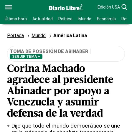
Edición USA
Última Hora
Actualidad
Política
Mundo
Economía
Revis
Portada
Mundo
América Latina
TOMA DE POSESIÓN DE ABINADER
SEGUIR TEMA +
Corina Machado
agradece al presidente
Abinader por apoyo a
Venezuela y asumir
defensa de la verdad
Dijo que todo el mundo democrático se une