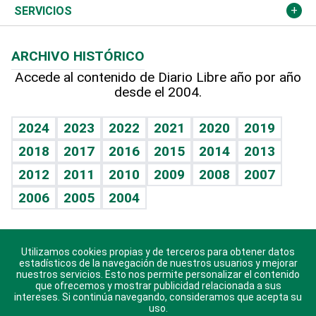
Resto del mundo
Economía personal
Podcast Arte Libre
Más deportes
Columnistas
Cambio climático
Opinión
SERVICIOS
Macroeconomía
Mi mascota
Resultados deportivos
Lecturas
Planeta
Efemérides
ARCHIVO HISTÓRICO
Hablando con el pediatra
Línea de hit
Más firmas
Hecho en casa
Cumpleaños
Accede al contenido de Diario Libre año por año
desde el 2004.
Diario de nutrición
BRV
Mundo gamer
RSS
Vida y familia
TBT Deportivo
Guía del dinero
Horóscopos
2024
2023
2022
2021
2020
2019
Eñe
2018
2017
2016
2015
2014
2013
Crucigramas
2012
2011
2010
2009
2008
2007
Celebrando la vida
2006
2005
2004
Sin complejos
En pocas palabras
Utilizamos cookies propias y de terceros para obtener datos
Descarga nuestras aplicaciones para Android, iOS y
Escuchando al corazón
estadísticos de la navegación de nuestros usuarios y mejorar
sistema Huawei.
nuestros servicios. Esto nos permite personalizar el contenido
que ofrecemos y mostrar publicidad relacionada a sus
Economía Personal
intereses. Si continúa navegando, consideramos que acepta su
uso.