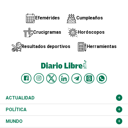
Efemérides
Cumpleaños
Crucigramas
Horóscopos
Resultados deportivos
Herramientas
ACTUALIDAD
Nacional
POLÍTICA
Ciudad
Partidos
MUNDO