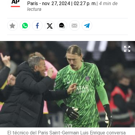
París
- nov. 27, 2024 | 02:27 p. m.
|
4 min de
lectura
El técnico del Paris Saint-Germain Luis Enrique conversa