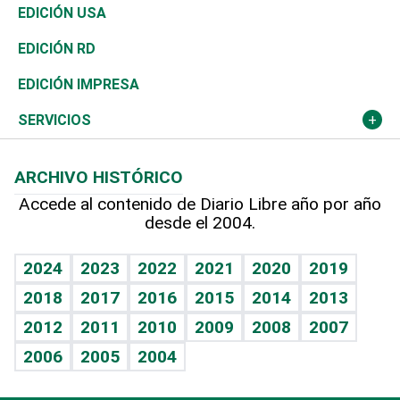
Reportajes
África
Vivienda
Buena Vida
Ciclismo
En Directo
Tecnología
Economía
EDICIÓN USA
Ocenanía
Telecom.
Sociales
Tenis
El Espía
Historia
Revista
EDICIÓN RD
Caribe
Global y variable
Novedades
Olimpismo
Noticiero Poteleche
Martes de tecnología
Deportes
EDICIÓN IMPRESA
Resto del mundo
Economía personal
Podcast Arte Libre
Más deportes
Columnistas
Cambio climático
Opinión
SERVICIOS
Macroeconomía
Mi mascota
Resultados deportivos
Lecturas
Planeta
Efemérides
ARCHIVO HISTÓRICO
Hablando con el pediatra
Línea de hit
Más firmas
Hecho en casa
Cumpleaños
Accede al contenido de Diario Libre año por año
desde el 2004.
Diario de nutrición
BRV
Mundo gamer
RSS
Vida y familia
TBT Deportivo
Guía del dinero
Horóscopos
2024
2023
2022
2021
2020
2019
Eñe
2018
2017
2016
2015
2014
2013
Crucigramas
2012
2011
2010
2009
2008
2007
Celebrando la vida
2006
2005
2004
Sin complejos