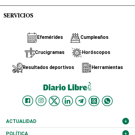
SERVICIOS
Efemérides
Cumpleaños
Crucigramas
Horóscopos
Resultados deportivos
Herramientas
ACTUALIDAD
Nacional
POLÍTICA