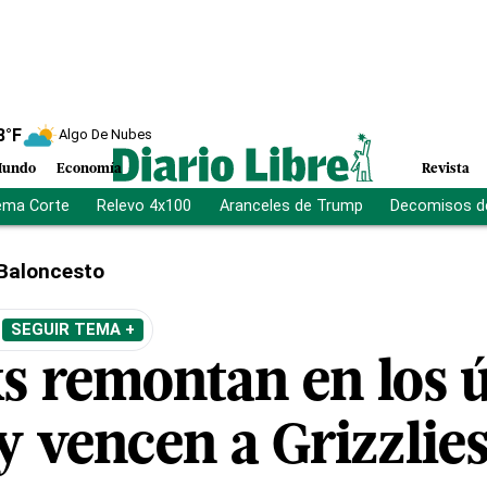
8
°F
Algo De Nubes
undo
Economía
Revista
ema Corte
Relevo 4x100
Aranceles de Trump
Decomisos d
Baloncesto
SEGUIR TEMA +
s remontan en los 
y vencen a Grizzlie