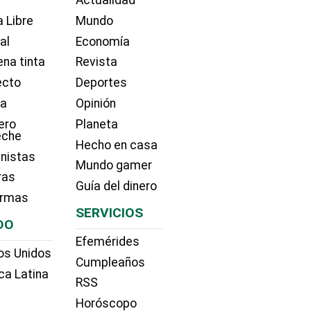
 Libre
Mundo
ial
Economía
na tinta
Revista
ecto
Deportes
ía
Opinión
ero
Planeta
eche
Hecho en casa
nistas
Mundo gamer
ras
Guía del dinero
irmas
SERVICIOS
DO
Efemérides
os Unidos
Cumpleaños
ca Latina
RSS
Horóscopo