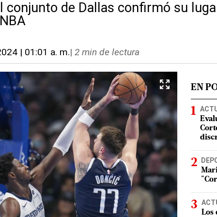
l conjunto de Dallas confirmó su luga
a NBA
2024 | 01:01 a. m.
|
2 min de lectura
EN P
ACT
Eval
Corte
disc
DEP
Mari
"Cor
ACT
Los