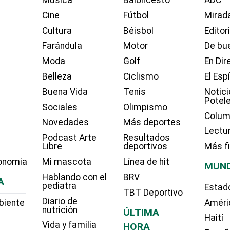
Cine
Fútbol
Mirada
Cultura
Béisbol
Editor
Farándula
Motor
De bue
Moda
Golf
En Dir
Belleza
Ciclismo
El Esp
Buena Vida
Tenis
Notici
Potel
Sociales
Olimpismo
Colum
Novedades
Más deportes
Lectu
Podcast Arte
Resultados
Libre
deportivos
Más f
onomia
Mi mascota
Línea de hit
MUN
Hablando con el
BRV
A
pediatra
Estad
TBT Deportivo
Diario de
biente
Améri
nutrición
ÚLTIMA
Haití
Vida y familia
HORA