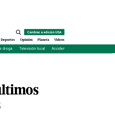
Cambiar a edición USA
Deportes
Opinión
Planeta
Videos
e droga
Televisión local
Accidente Los Ríos
Fuerza antipand
últimos
s