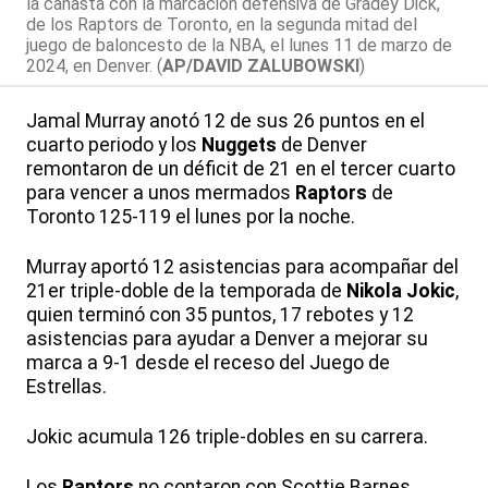
la canasta con la marcación defensiva de Gradey Dick,
de los Raptors de Toronto, en la segunda mitad del
juego de baloncesto de la NBA, el lunes 11 de marzo de
2024, en Denver. (
AP/DAVID ZALUBOWSKI
)
Jamal Murray anotó 12 de sus 26 puntos en el
cuarto periodo y los
Nuggets
de Denver
remontaron de un déficit de 21 en el tercer cuarto
para vencer a unos mermados
Raptors
de
Toronto 125-119 el lunes por la noche.
Murray aportó 12 asistencias para acompañar del
21er triple-doble de la temporada de
Nikola Jokic
,
quien terminó con 35 puntos, 17 rebotes y 12
asistencias para ayudar a Denver a mejorar su
marca a 9-1 desde el receso del Juego de
Estrellas.
Jokic acumula 126 triple-dobles en su carrera.
Los
Raptors
no contaron con Scottie Barnes