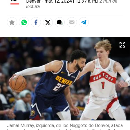
Denver
- mar. 12, 2024 | 12:37 a. m.
|
2 min de
lectura
Jamal Murray, izquierda, de los Nuggets de Denver, ataca