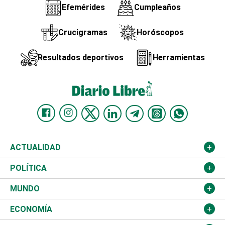
Efemérides
Cumpleaños
Crucigramas
Horóscopos
Resultados deportivos
Herramientas
ACTUALIDAD
Nacional
POLÍTICA
Ciudad
Partidos
MUNDO
Educación
JCE
Estados Unidos
ECONOMÍA