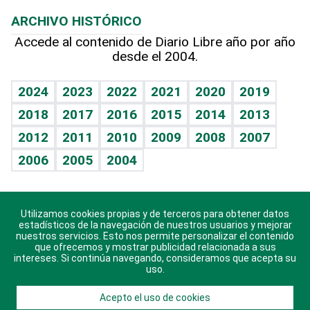
Macroeconomía
Mi mascota
Resultados deportivos
Lecturas
Planeta
Efemérides
ARCHIVO HISTÓRICO
Hablando con el pediatra
Línea de hit
Más firmas
Hecho en casa
Cumpleaños
Accede al contenido de Diario Libre año por año
desde el 2004.
Diario de nutrición
BRV
Mundo gamer
RSS
Vida y familia
TBT Deportivo
Guía del dinero
Horóscopos
2024
2023
2022
2021
2020
2019
Eñe
2018
2017
2016
2015
2014
2013
Crucigramas
2012
2011
2010
2009
2008
2007
Celebrando la vida
2006
2005
2004
Sin complejos
En pocas palabras
Utilizamos cookies propias y de terceros para obtener datos
Descarga nuestras aplicaciones para Android, iOS y
Escuchando al corazón
estadísticos de la navegación de nuestros usuarios y mejorar
sistema Huawei.
nuestros servicios. Esto nos permite personalizar el contenido
que ofrecemos y mostrar publicidad relacionada a sus
Economía Personal
intereses. Si continúa navegando, consideramos que acepta su
uso.
Consulta Libre
Acepto el uso de cookies