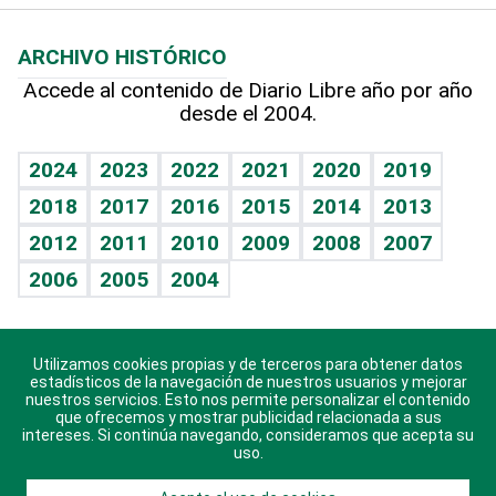
Macroeconomía
Mi mascota
Resultados deportivos
Lecturas
Planeta
Efemérides
ARCHIVO HISTÓRICO
Hablando con el pediatra
Línea de hit
Más firmas
Hecho en casa
Cumpleaños
Accede al contenido de Diario Libre año por año
desde el 2004.
Diario de nutrición
BRV
Mundo gamer
RSS
Vida y familia
TBT Deportivo
Guía del dinero
Horóscopos
2024
2023
2022
2021
2020
2019
Eñe
2018
2017
2016
2015
2014
2013
Crucigramas
2012
2011
2010
2009
2008
2007
Celebrando la vida
2006
2005
2004
Sin complejos
En pocas palabras
Utilizamos cookies propias y de terceros para obtener datos
Descarga nuestras aplicaciones para Android, iOS y
Escuchando al corazón
estadísticos de la navegación de nuestros usuarios y mejorar
sistema Huawei.
nuestros servicios. Esto nos permite personalizar el contenido
que ofrecemos y mostrar publicidad relacionada a sus
Economía Personal
intereses. Si continúa navegando, consideramos que acepta su
uso.
Consulta Libre