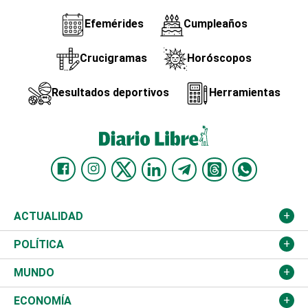
Efemérides
Cumpleaños
Crucigramas
Horóscopos
Resultados deportivos
Herramientas
ACTUALIDAD
Nacional
POLÍTICA
Ciudad
Partidos
MUNDO
Educación
JCE
Estados Unidos
ECONOMÍA