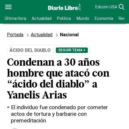
Edición USA
Última Hora
Actualidad
Política
Mundo
Economía
Revis
Portada
Actualidad
Nacional
ÁCIDO DEL DIABLO
SEGUIR TEMA +
Condenan a 30 años
hombre que atacó con
“ácido del diablo” a
Yanelis Arias
El individuo fue condenado por cometer
actos de tortura y barbarie con
premeditación