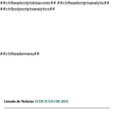
##ctrlheadscriptsblueconic## ##ctrlheadscriptsanalytis##
##ctrlbodyscriptsanalytics##
##ctrlheadermenu##
Listado de Noticias
23 DE JULIO DE 2023