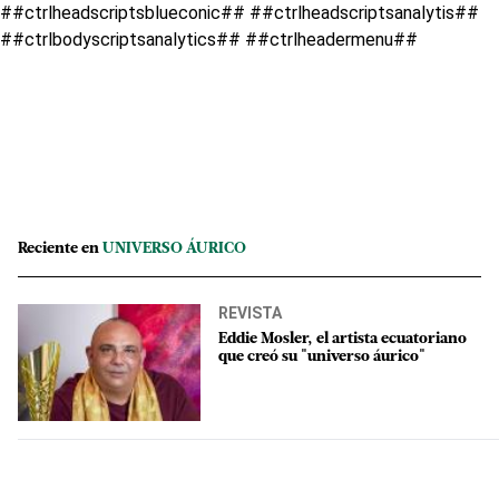
##ctrlheadscriptsblueconic## ##ctrlheadscriptsanalytis##
##ctrlbodyscriptsanalytics## ##ctrlheadermenu##
Reciente en
UNIVERSO ÁURICO
REVISTA
Eddie Mosler, el artista ecuatoriano
que creó su "universo áurico"