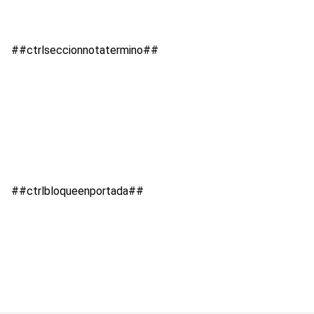
##ctrlseccionnotatermino##
##ctrlbloqueenportada##