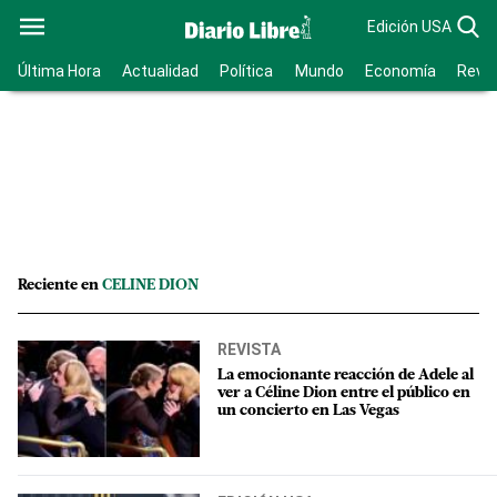
Edición USA
Última Hora
Actualidad
Política
Mundo
Economía
Revis
Reciente en
CELINE DION
REVISTA
La emocionante reacción de Adele al
ver a Céline Dion entre el público en
un concierto en Las Vegas