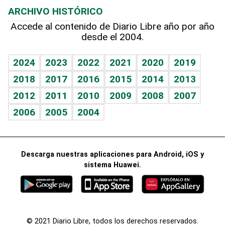
ARCHIVO HISTÓRICO
Hablando con el pediatra
Línea de hit
Más firmas
Hecho en casa
Cumpleaños
Accede al contenido de Diario Libre año por año
desde el 2004.
Diario de nutrición
BRV
Mundo gamer
RSS
Vida y familia
TBT Deportivo
Guía del dinero
Horóscopos
2024
2023
2022
2021
2020
2019
Eñe
2018
2017
2016
2015
2014
2013
Crucigramas
2012
2011
2010
2009
2008
2007
Celebrando la vida
2006
2005
2004
Sin complejos
En pocas palabras
Descarga nuestras aplicaciones para Android, iOS y
Escuchando al corazón
sistema Huawei.
Economía Personal
Consulta Libre
© 2021 Diario Libre, todos los derechos reservados.