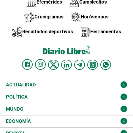
Efemérides
Cumpleaños
Crucigramas
Horóscopos
Resultados deportivos
Herramientas
ACTUALIDAD
Nacional
POLÍTICA
Ciudad
Partidos
MUNDO
Educación
JCE
Estados Unidos
ECONOMÍA
Salud
TSE