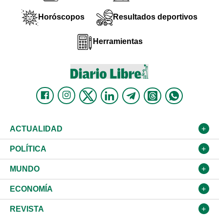
Horóscopos
Resultados deportivos
Herramientas
ACTUALIDAD
Nacional
POLÍTICA
Ciudad
Partidos
MUNDO
Educación
JCE
Estados Unidos
ECONOMÍA
Salud
TSE
América Latina
Finanzas
REVISTA