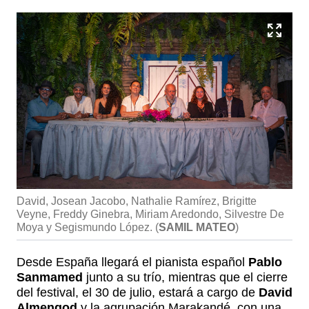
David, Josean Jacobo, Nathalie Ramírez, Brigitte
Veyne, Freddy Ginebra, Miriam Aredondo, Silvestre De
Moya y Segismundo López.
(
SAMIL MATEO
)
Desde España llegará el pianista español
Pablo
Sanmamed
junto a su trío, mientras que el cierre
del festival, el 30 de julio, estará a cargo de
David
Almengod
y la agrupación Marakandé, con una