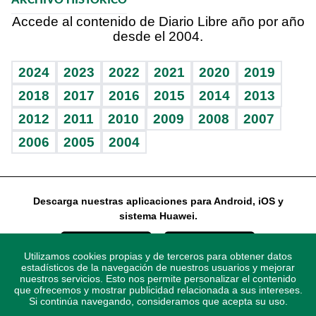
ARCHIVO HISTÓRICO
Hablando con el pediatra
Línea de hit
Columnistas
Hecho en casa
Cumpleaños
Accede al contenido de Diario Libre año por año
desde el 2004.
Diario de nutrición
Libreta deportiva
Lecturas
Mundo gamer
RSS
Vida y familia
BRV
Más firmas
Guía del dinero
Horóscopos
2024
2023
2022
2021
2020
2019
Eñe
TBT Deportivo
2018
2017
2016
2015
2014
2013
2012
2011
2010
2009
2008
2007
Celebrando la vida
2006
2005
2004
Sin complejos
En pocas palabras
Descarga nuestras aplicaciones para Android, iOS y
Escuchando al corazón
sistema Huawei.
Economía Personal
Utilizamos cookies propias y de terceros para obtener datos
Consulta Libre
estadísticos de la navegación de nuestros usuarios y mejorar
nuestros servicios. Esto nos permite personalizar el contenido
que ofrecemos y mostrar publicidad relacionada a sus intereses.
Si continúa navegando, consideramos que acepta su uso.