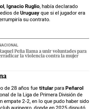
ol
,
Ignacio Ruglio
, había declarado
medios de
Uruguay
que si el jugador era
nterrumpiría su contrato.
NACIONAL
Raquel Peña llama a unir voluntades para
erradicar la violencia contra la mujer
ana
ro de 28 años fue
titular
para
Peñarol
onal de la Liga de Primera División de
n empate 2-2, en lo que pudo haber sido
l club aurinegro, donde en 2025 disputó