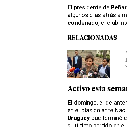
El presidente de
Peñar
algunos días atrás a 
condenado
, el club i
RELACIONADAS
Activo esta sem
El domingo, el delante
en el clásico ante Naci
Uruguay
que terminó e
su último partido en e