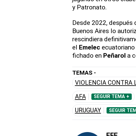
y Patronato.
Desde 2022, después de
Buenos Aires lo autoriz
rescindiera definitiva
el
Emelec
ecuatoriano 
fichado en
Peñarol
a c
TEMAS -
VIOLENCIA CONTRA 
AFA
SEGUIR TEMA +
URUGUAY
SEGUIR TE
EFE