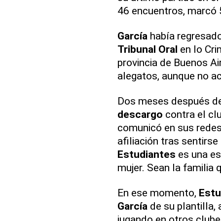
46 encuentros, marcó 5
García
había regresado 
Tribunal Oral
en lo Cri
provincia de Buenos Ai
alegatos, aunque no ac
Dos meses después del
descargo
contra el cl
comunicó en sus redes
afiliación tras sentirse
Estudiantes
es una es
mujer. Sean la familia q
En ese momento,
Estu
García
de su plantilla
jugando en otros club