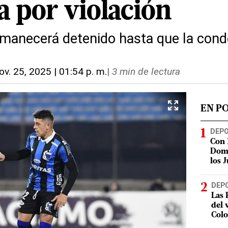
a por violación
ermanecerá detenido hasta que la con
ov. 25, 2025 | 01:54 p. m.
|
3 min de lectura
EN P
DEP
Con 
Domi
los 
DEP
Las 
del 
Col