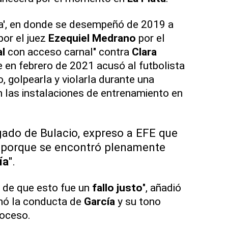
ha', en donde se desempeñó de 2019 a
por el juez
Ezequiel Medrano
por el
l
con acceso carnal" contra
Clara
e en febrero de 2021 acusó al futbolista
, golpearla y violarla durante una
n las instalaciones de entrenamiento en
gado de Bulacio, expreso a EFE que
porque se encontró plenamente
ía
".
 de que esto fue un
fallo justo
", añadió
onó la conducta de
García
y su tono
roceso.