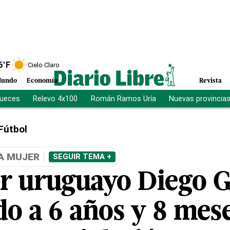
6
°F
Cielo Claro
undo
Economía
Revista
jueces
Relevo 4x100
Román Ramos Uría
Nuevas provincia
Fútbol
A MUJER
SEGUIR TEMA +
or uruguayo Diego G
o a 6 años y 8 mes