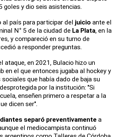
 goles y dio seis asistencias.
al país para participar del
juicio
ante el
minal N° 5 de la ciudad de
La Plata
, en la
res, y compareció en su turno de
cedió a responder preguntas.
 ataque, en 2021, Bulacio hizo un
ub en el que entonces jugaba al hockey y
 sociales que había dado de baja su
 desprotegida por la institución: "Si
cuela, enseñen primero a respetar a la
ue dicen ser".
diantes
separó preventivamente
a
, aunque el mediocampista continuó
es argentinos como Talleres de Córdoba