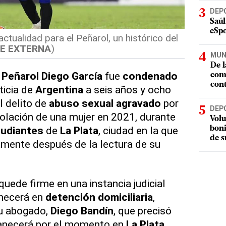
DEP
Saúl
eSpo
actualidad para el Peñarol, un histórico del
E EXTERNA
)
MUN
De l
e
Peñarol
Diego García
fue
condenado
com
cont
ticia de
Argentina
a seis años y ocho
l delito de
abuso sexual agravado
por
DEP
iolación de una mujer en 2021, durante
Volu
udiantes
de
La Plata
, ciudad en la que
boni
de s
amente después de la lectura de su
uede firme en una instancia judicial
ecerá en
detención domiciliaria
,
u abogado,
Diego Bandín
, que precisó
manecerá por el momento en
La Plata
.