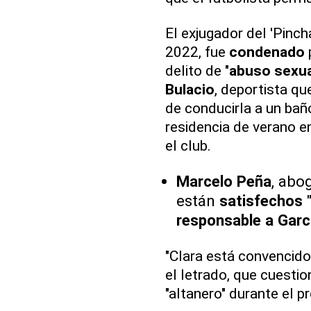
El exjugador del 'Pinc
2022, fue
condenado
delito de "
abuso sexua
Bulacio
, deportista qu
de conducirla a un baño
residencia de verano e
el club.
Marcelo Peña
, abo
están
satisfechos
"
responsable a Garc
"Clara está convencido
el letrado, que cuesti
"altanero" durante el p