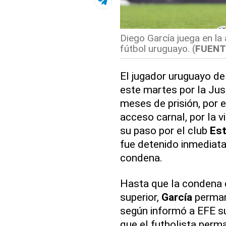
Diego García juega en la 
fútbol uruguayo. (
FUENT
El jugador uruguayo d
este martes por la Jus
meses de prisión, por e
acceso carnal, por la v
su paso por el club
Est
fue detenido inmediat
condena.
Hasta que la condena q
superior,
García
perman
según informó a EFE s
que el futbolista per