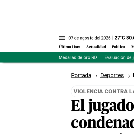
27
°C
80.
07 de agosto del 2026
Última Hora
Actualidad
Política
M
Medallas de oro RD
Evaluación de 
Portada
Deportes
VIOLENCIA CONTRA L
El jugad
condenad