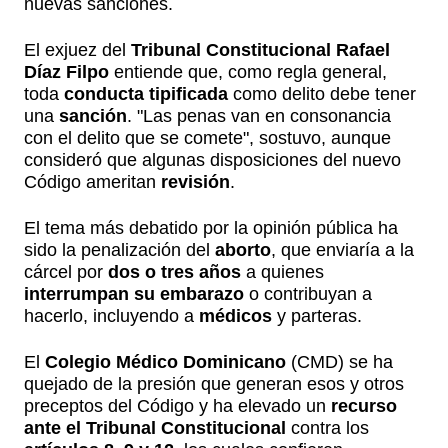
nuevas sanciones.
El exjuez del
Tribunal Constitucional
Rafael
Díaz Filpo
entiende que, como regla general,
toda
conducta tipificada
como delito debe tener
una
sanción
. "Las penas van en consonancia
con el delito que se comete", sostuvo, aunque
consideró que algunas disposiciones del nuevo
Código ameritan
revisión
.
El tema más debatido por la opinión pública ha
sido la penalización del
aborto
, que enviaría a la
cárcel por
dos o tres años
a quienes
interrumpan su embarazo
o contribuyan a
hacerlo, incluyendo a
médicos
y parteras.
El
Colegio Médico Dominicano
(CMD) se ha
quejado de la presión que generan esos y otros
preceptos del Código y ha elevado un
recurso
ante el Tribunal Constitucional
contra los