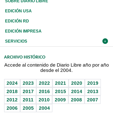
Golf
Editorial
Clima
Mundo
SOBRE DIARIO LIBRE
Reportajes
África
Vivienda
Buena Vida
Ciclismo
De buena tinta
Tecnología
Economía
EDICIÓN USA
Ocenanía
Telecom.
Sociales
Tenis
En Directo
Historia
Revista
EDICIÓN RD
Caribe
Global y variable
Novedades
Olimpismo
Frente al Statu Quo
Despertando al gigante
Deportes
EDICIÓN IMPRESA
Resto del mundo
Economía personal
Podcast Arte Libre
Más deportes
El Espía
Cambio climático
Opinión
SERVICIOS
Macroeconomía
Mi mascota
Resultados deportivos
Noticiero Poteleche
Planeta
Efemérides
ARCHIVO HISTÓRICO
Hablando con el pediatra
Línea de hit
Columnistas
Hecho en casa
Cumpleaños
Accede al contenido de Diario Libre año por año
desde el 2004.
Diario de nutrición
Libreta deportiva
Lecturas
Mundo gamer
RSS
Vida y familia
BRV
Más firmas
Guía del dinero
Horóscopos
2024
2023
2022
2021
2020
2019
Eñe
TBT Deportivo
2018
2017
2016
2015
2014
2013
2012
2011
2010
2009
2008
2007
Celebrando la vida
2006
2005
2004
Sin complejos