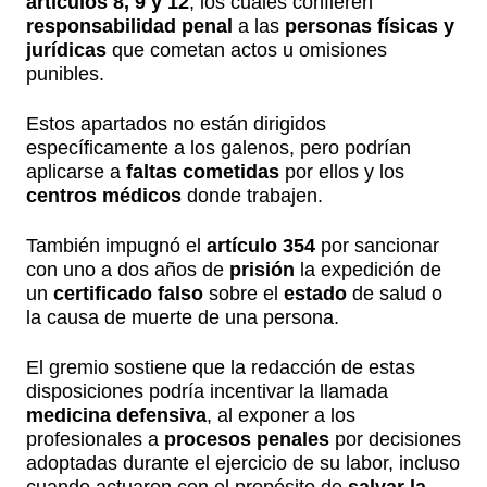
artículos 8, 9 y 12
, los cuales confieren
responsabilidad penal
a las
personas físicas y
jurídicas
que cometan actos u omisiones
punibles.
Estos apartados no están dirigidos
específicamente a los galenos, pero podrían
aplicarse a
faltas cometidas
por ellos y los
centros médicos
donde trabajen.
También impugnó el
artículo 354
por sancionar
con uno a dos años de
prisión
la expedición de
un
certificado falso
sobre el
estado
de salud o
la causa de muerte de una persona.
El gremio sostiene que la redacción de estas
disposiciones podría incentivar la llamada
medicina defensiva
, al exponer a los
profesionales a
procesos penales
por decisiones
adoptadas durante el ejercicio de su labor, incluso
cuando actuaron con el propósito de
salvar la